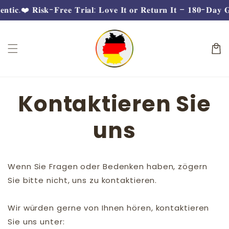
Direkt
𝐢𝐜.
❤️ 𝐑𝐢𝐬𝐤-𝐅𝐫𝐞𝐞 𝐓𝐫𝐢𝐚𝐥: 𝐋𝐨𝐯𝐞 𝐈𝐭 𝐨𝐫 𝐑𝐞𝐭𝐮𝐫𝐧 𝐈𝐭 – 𝟏𝟖𝟎-𝐃𝐚𝐲 𝐆𝐮
zum
Inhalt
Warenko
Kontaktieren Sie
uns
Wenn Sie Fragen oder Bedenken haben, zögern
Sie bitte nicht, uns zu kontaktieren.
Wir würden gerne von Ihnen hören, kontaktieren
Sie uns unter: